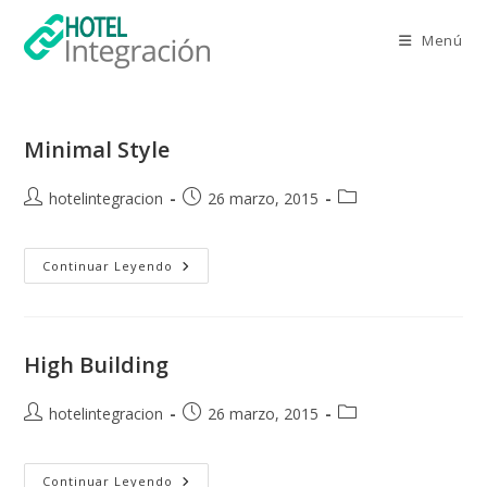
Saltar
al
Menú
contenido
Minimal Style
Autor
Publicación
Categoría
hotelintegracion
26 marzo, 2015
de
de
de
la
la
la
entrada:
Minimal
entrada:
entrada:
Continuar Leyendo
Style
High Building
Autor
Publicación
Categoría
hotelintegracion
26 marzo, 2015
de
de
de
la
la
la
entrada:
High
entrada:
entrada:
Continuar Leyendo